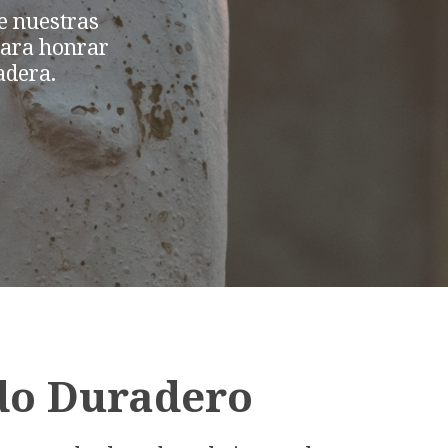
e nuestras
para honrar
adera.
do Duradero