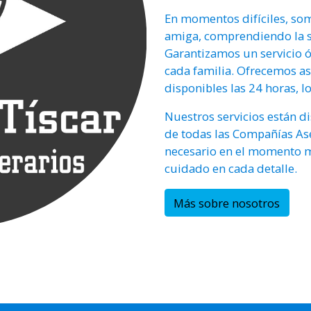
En momentos difíciles, so
amiga, comprendiendo la si
Garantizamos un servicio 
cada familia. Ofrecemos a
disponibles las 24 horas, l
Nuestros servicios están d
de todas las Compañías As
necesario en el momento má
cuidado en cada detalle.
Más sobre nosotros