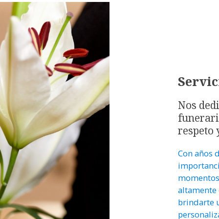
Servic
Nos dedi
funerari
respeto 
Con años d
importanci
momentos d
altamente 
brindarte 
personaliz