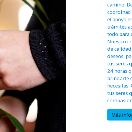
camino. De
coordinaci
el apoyo e
trámites a
todo para a
Nuestro co
de calidad
deseos, pa
tus seres 
24 horas de
brindarte 
necesitas.
tus seres 
compasión 
Más inf