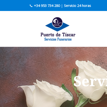
📞
+34 953 734 280
|
Servicio 24 horas
Serv